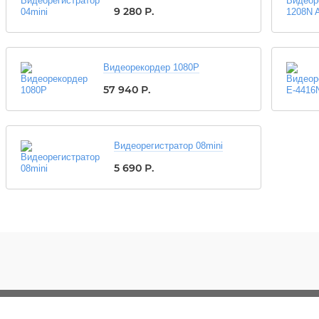
9 280
Р.
Видеорекордер 1080P
57 940
Р.
Видеорегистратор 08mini
5 690
Р.